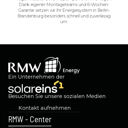
Dank eigener Montageteams und 6-Wochen-
Garantie setzen wir Ihr Energiesystem in Berlin-
Brandenburg besonders schnell und zuverlässig
um.
Ein Unternehmen der
Besuchen Sie unsere sozialen Medien
Kontakt aufnehmen
+49 (0) 5923 99991-11
RMW - Center