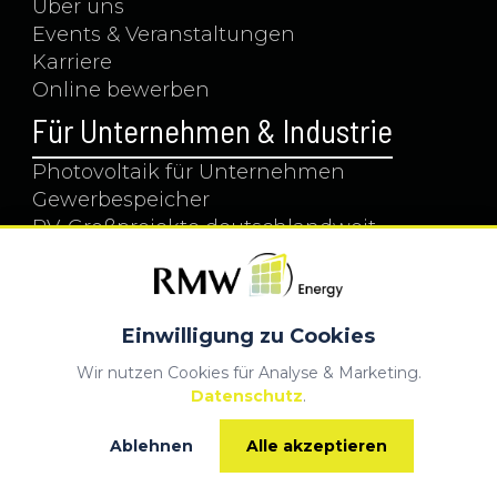
Über uns
Events & Veranstaltungen
Karriere
Online bewerben
Für Unternehmen & Industrie
Photovoltaik für Unternehmen
Gewerbespeicher
PV-Großprojekte deutschlandweit
Service & Wartung
Für Ihr Zuhause
Einwilligung zu Cookies
Solar & Strom
Wärmepumpe
Wir nutzen Cookies für Analyse & Marketing.
Komplettpakete
Datenschutz
.
Alle Produkte
Energiemanager einsQ
Ablehnen
Alle akzeptieren
Kontaktbereich